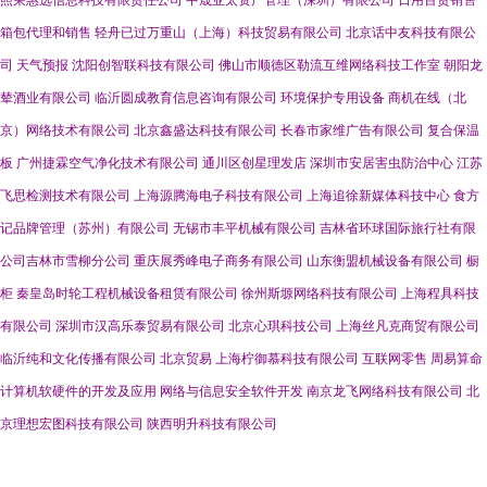
照荣惠选信息科技有限责任公司
中晟亚太资产管理（深圳）有限公司
日用百货销售
箱包代理和销售
轻舟已过万重山（上海）科技贸易有限公司
北京话中友科技有限公
司
天气预报
沈阳创智联科技有限公司
佛山市顺德区勒流互维网络科技工作室
朝阳龙
辇酒业有限公司
临沂圆成教育信息咨询有限公司
环境保护专用设备
商机在线（北
京）网络技术有限公司
北京鑫盛达科技有限公司
长春市家维广告有限公司
复合保温
板
广州捷霖空气净化技术有限公司
通川区创星理发店
深圳市安居害虫防治中心
江苏
飞思检测技术有限公司
上海源腾海电子科技有限公司
上海追徐新媒体科技中心
食方
记品牌管理（苏州）有限公司
无锡市丰平机械有限公司
吉林省环球国际旅行社有限
公司吉林市雪柳分公司
重庆展秀峰电子商务有限公司
山东衡盟机械设备有限公司
橱
柜
秦皇岛时轮工程机械设备租赁有限公司
徐州斯塬网络科技有限公司
上海程具科技
有限公司
深圳市汉高乐泰贸易有限公司
北京心琪科技公司
上海丝凡克商贸有限公司
临沂纯和文化传播有限公司
北京贸易
上海柠御慕科技有限公司
互联网零售
周易算命
计算机软硬件的开发及应用
网络与信息安全软件开发
南京龙飞网络科技有限公司
北
京理想宏图科技有限公司
陕西明升科技有限公司