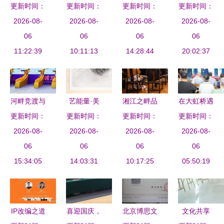
进入倒计时
更新时间：
文化艺术创
更新时间：
第十三届珠
更新时间：
更新时间：
放东瀛 我
三天 七大
2026-08-
意设计博览
2026-08-
海大学生文
2026-08-
校旅游管理
2026-08-
看点不容错
06
会启幕 区
06
化艺术节主
06
专业韩国参
06
11:22:39
过
域文化与创
10:11:13
视觉设计解
14:28:44
赛斩获佳绩
20:02:37
新设计融合
析
的行与思
的新篇章
河畔竞渡与
艺能量·美
湘江之畔品
在大虹桥遇
更新时间：
文化交融
更新时间：
在二职
佳肴，艺宴
更新时间：
见大国手作
更新时间：
漕湖金秋国
2026-08-
2021时尚
2026-08-
新篇启华章
2026-08-
以工艺之美
2026-08-
际龙舟赛与
06
周艺术设计
06
——文化主
06
架设中外文
06
中日交流的
15:34:05
教学成果精
14:03:31
题名宴设计
10:17:25
化交流新桥
05:50:19
典范
彩呈现
研讨会暨张
梁
志君《艺
宴》首发仪
IP改编之道
喜迎国庆，
北京博思文
文化共享
式在长沙圆