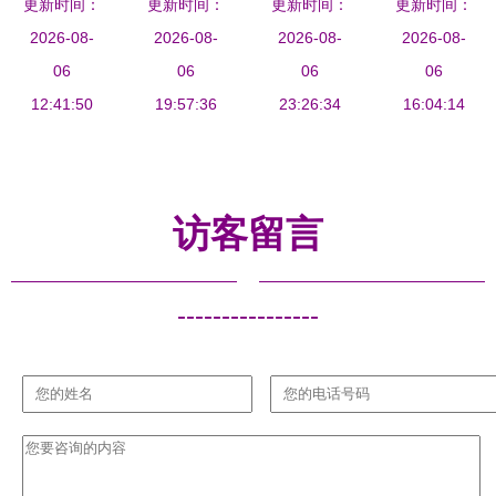
一场关于文
更新时间：
更新时间：
青锋赋美
更新时间：
文化交流
更新时间：
幸福同行
满落幕
化与艺术交
2026-08-
浙江演艺集
2026-08-
2026-08-
以专业策
——一场连
2026-08-
融的鲜现场
06
团文艺走进
06
划，架设文
06
接心灵的艺
06
深度讨论
12:41:50
桃源新邨文
19:57:36
化艺术沟通
23:26:34
术交流盛宴
16:04:14
化礼堂
的桥梁
策划方案
访客留言
----------------